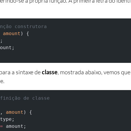
eferindo-se à própria função. A primeira letra do ident
nção construtora
 
amount
) {
;
ount;
ara a sintaxe de
classe
, mostrada abaixo, vemos que 
e.
finição de classe
, 
amount
) {
type;
=
 amount;