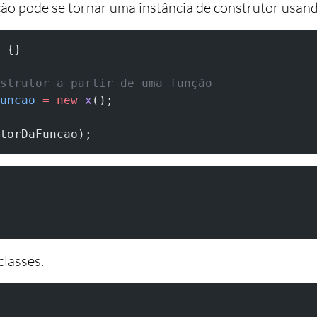
ção pode se tornar uma instância de construtor usan
 {}
strutor a partir de uma função
uncao
 =
 new
 x
();
torDaFuncao);
classes.