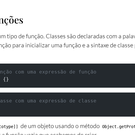
nções
um tipo de função. Classes são declaradas com a pal
ção para inicializar uma função e a sintaxe de classe 
nção com uma expressão de função
 {}
asse com uma expressão de classe
de um objeto usando o método
totype]]
Object.getPro
 a função vazia que acabamos de criar.