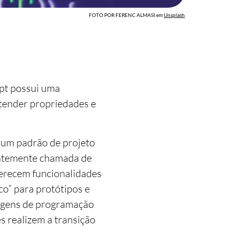
FOTO POR FERENC ALMASI
em
Unsplash
ipt possui uma
tender propriedades e
 um padrão de projeto
entemente chamada de
ferecem funcionalidades
co” para protótipos e
uagens de programação
es realizem a transição