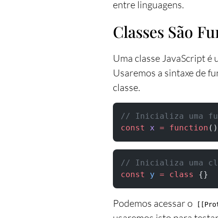
entre linguagens.
Classes São Fu
Uma classe JavaScript é 
Usaremos a sintaxe de fun
classe.
// Inicializa uma fu
const
 x
 =
 function
()
// Inicializa uma cl
const
 y
 =
 class
 {}
Podemos acessar o
[[Pro
usaremos isto para testar