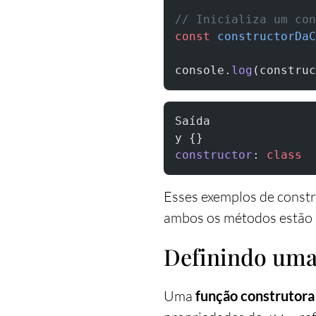
// Inicializa um con
const
 constructorDaC
console.
log
(construc
Saída
y {}
constructor
: 
class
Esses exemplos de constr
ambos os métodos estão 
Definindo uma
Uma
função construtora