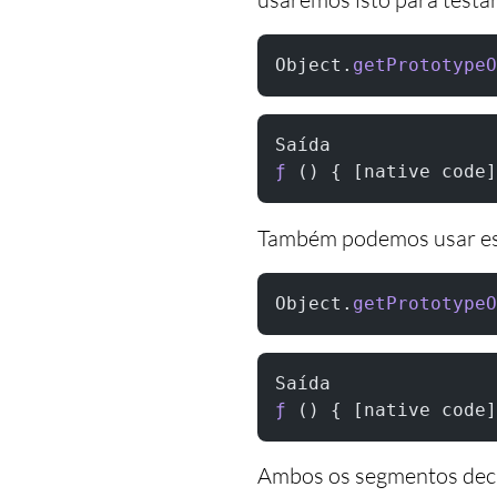
Object.
getPrototypeO
Saída
ƒ
 () { [native code]
Também podemos usar e
Object.
getPrototypeO
Saída
ƒ
 () { [native code]
Ambos os segmentos dec