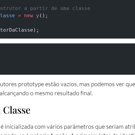
strutor a partir de uma classe
lasse
 =
 new
 y
();
torDaClasse);
utores prototype estão vazios, mas podemos ver que 
alcançando o mesmo resultado final.
 Classe
é inicializada com vários parâmetros que seriam atr