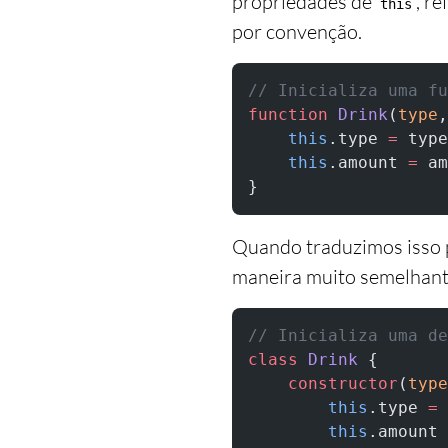
propriedades de
, r
this
por convenção.
// Inicializa uma fu
function
 Drink
(
type
,
    this
.type 
=
 type
    this
.amount 
=
 am
}
Quando traduzimos isso p
maneira muito semelhant
// Inicializa uma de
class
 Drink
 {
    constructor
(
type
        this
.type 
=
 
        this
.amount 