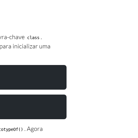
avra-chave
.
class
para inicializar uma
. Agora
totypeOf()