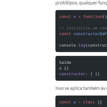
protótipos, qualquer fun
const
 x
 =
 function
()
// Inicializa um con
const
 constructorDaF
console.
log
(construc
Saída
x {}
constructor
: 
ƒ
 ()
Isso se aplica também às 
const
 y
 =
 class
 {}