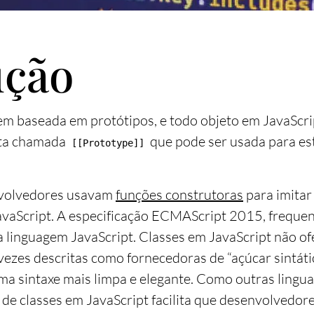
ução
em baseada em protótipos, e todo objeto em JavaScr
lta chamada
que pode ser usada para es
[[Prototype]]
nvolvedores usavam
funções construtoras
para imitar
JavaScript. A especificação ECMAScript 2015, frequ
na linguagem JavaScript. Classes em JavaScript não o
vezes descritas como fornecedoras de “açúcar sintáti
ma sintaxe mais limpa e elegante. Como outras ling
xe de classes em JavaScript facilita que desenvolvedor