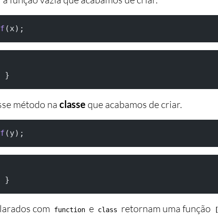
f
(x);
 }
sse método na
classe
que acabamos de criar.
f
(y);
 }
larados com
e
retornam uma função
function
class