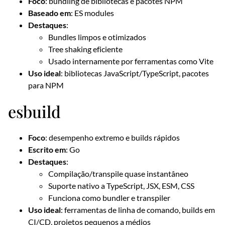
Foco
: bundling de bibliotecas e pacotes NPM
Baseado em
: ES modules
Destaques
:
Bundles limpos e otimizados
Tree shaking eficiente
Usado internamente por ferramentas como Vite
Uso ideal
: bibliotecas JavaScript/TypeScript, pacotes
para NPM
esbuild
Foco
: desempenho extremo e builds rápidos
Escrito em
: Go
Destaques
:
Compilação/transpile quase instantâneo
Suporte nativo a TypeScript, JSX, ESM, CSS
Funciona como bundler e transpiler
Uso ideal
: ferramentas de linha de comando, builds em
CI/CD, projetos pequenos a médios